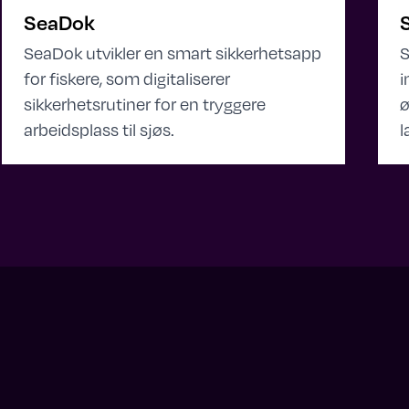
SeaDok
SeaDok utvikler en smart sikkerhetsapp
S
for fiskere, som digitaliserer
i
sikkerhetsrutiner for en tryggere
ø
arbeidsplass til sjøs.
l