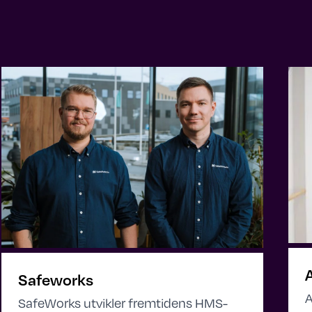
A
Safeworks
A
SafeWorks utvikler fremtidens HMS-