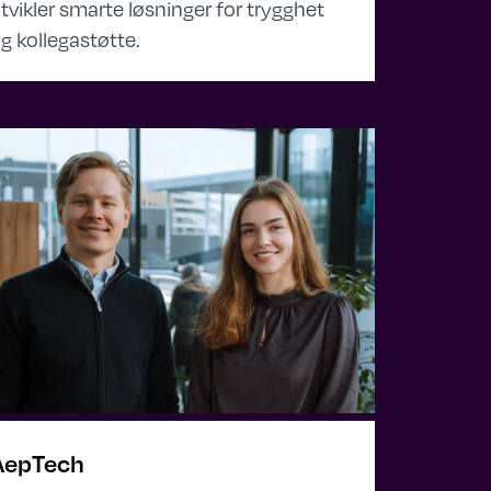
tvikler smarte løsninger for trygghet
g kollegastøtte.
AepTech