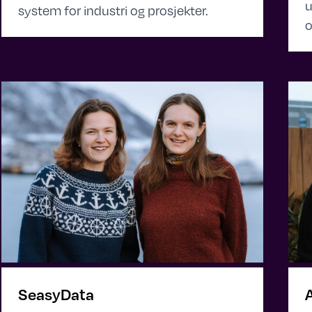
u
system for industri og prosjekter.
o
SeasyData