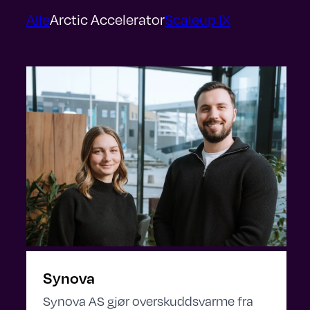
Alle
Arctic Accelerator
Scaleup IX
Synova
Synova AS gjør overskuddsvarme fra