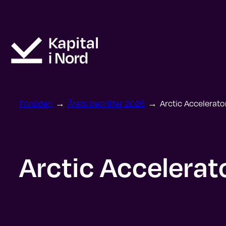
Hopp
til
innhold
Forsiden
→
Årets bedrifter 2026
→
Arctic Accelerat
Arctic Accelera