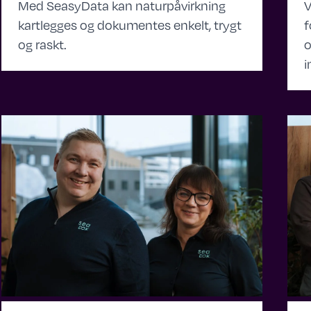
Med SeasyData kan naturpåvirkning
V
kartlegges og dokumentes enkelt, trygt
f
og raskt.
o
i