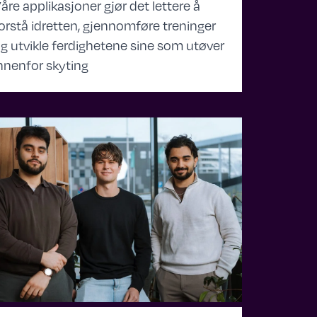
åre applikasjoner gjør det lettere å
orstå idretten, gjennomføre treninger
g utvikle ferdighetene sine som utøver
nnenfor skyting