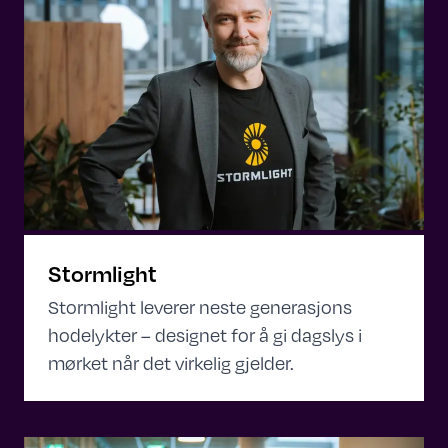
Stormlight
Stormlight leverer neste generasjons
hodelykter – designet for å gi dagslys i
mørket når det virkelig gjelder.