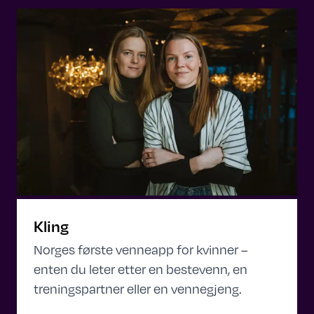
Kling
Norges første venneapp for kvinner –
enten du leter etter en bestevenn, en
treningspartner eller en vennegjeng.