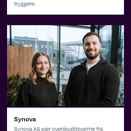
tryggere.
Synova
Synova AS gjør overskuddsvarme fra