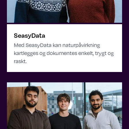
SeasyData
Med SeasyData kan naturpåvirkning
kartlegges og dokumentes enkelt, trygt og
raskt.