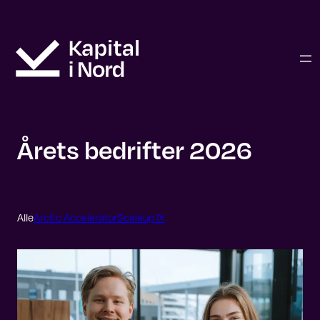
Hopp
til
innhold
Årets bedrifter 2026
Alle
Arctic Accelerator
Scaleup IX