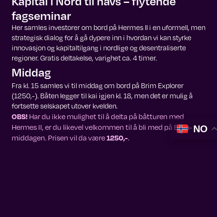
Kapital i Nord til havs – flytende
fagseminar
Her samles investorer om bord på Hermes II i en uformell, men
strategisk dialog for å gå dypere inn i hvordan vi kan styrke
innovasjon og kapitaltilgang i nordlige og desentraliserte
regioner. Gratis deltakelse, varighet ca. 4 timer.
Middag
Fra kl. 15 samles vi til middag om bord på Brim Explorer
(1250,-). Båten legger til kai igjen kl. 18, men det er mulig å
fortsette selskapet utover kvelden.
OBS!
Har du ikke mulighet til å delta på båtturen med
Hermes II, er du likevel velkommen til å bli med på Brim-
NO
middagen. Prisen vil da være
1250,-
.
Din påmelding inkluderer begge
dager:
Dag 1, 3. juni: Pitchedag og afterparty
Dag 2, 4. juni: Investor hangout med faglig båttur