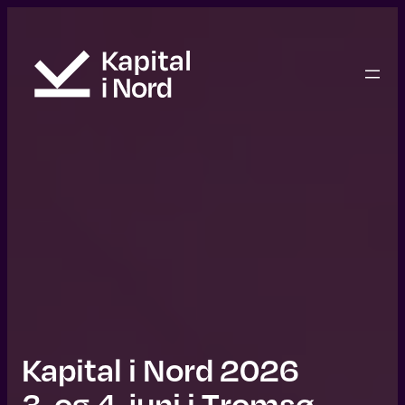
Hopp
til
innhold
Kapital i Nord 2026
3. og 4. juni i Tromsø