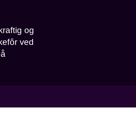
kraftig og
skefôr ved
på