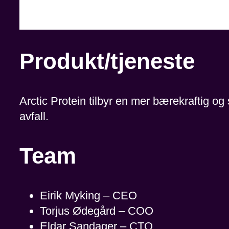
Produkt/tjeneste
Arctic Protein tilbyr en mer bærekraftig og
avfall.
Team
Eirik Myking – CEO
Torjus Ødegård – COO
Eldar Sandager – CTO