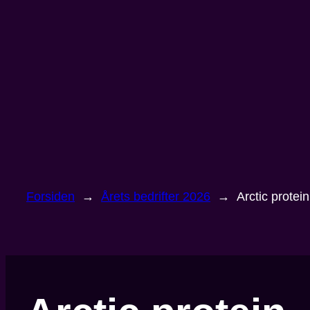
Hopp
til
innhold
Forsiden
→
Årets bedrifter 2026
→
Arctic protein