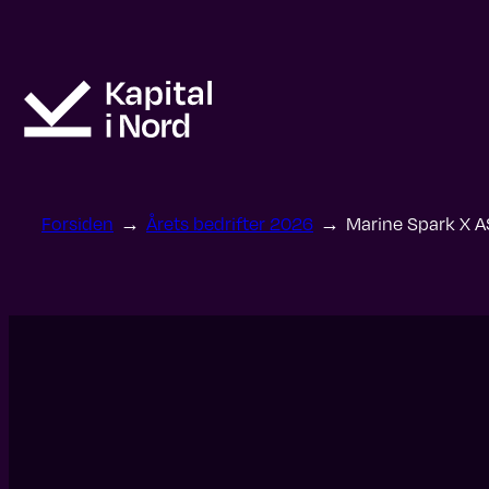
Hopp
til
innhold
Forsiden
→
Årets bedrifter 2026
→
Marine Spark X A