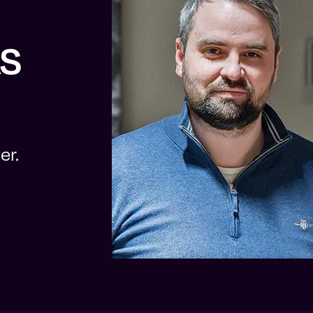
AS
er.