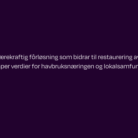
rekraftig fôrløsning som bidrar til restaurering a
kaper verdier for havbruksnæringen og lokalsamfu